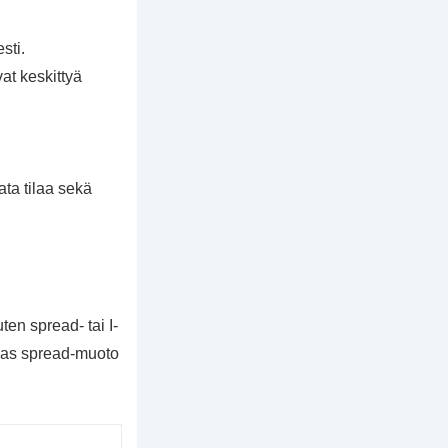
sti.
at keskittyä
ata tilaa sekä
en spread- tai I-
taas spread-muoto