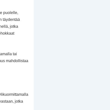
e puolelle,
an täydentää
ellä, jotka
ehokkaat
amalla tai
uus mahdollistaa
likuormittamalla
vastaan, jotka