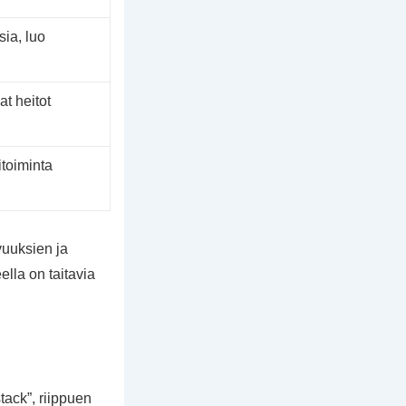
sia, luo
t heitot
itoiminta
vuuksien ja
lla on taitavia
stack”, riippuen