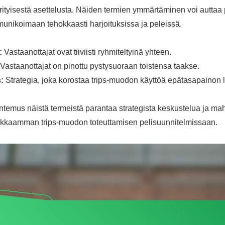
rityisestä asettelusta. Näiden termien ymmärtäminen voi auttaa 
unikoimaan tehokkaasti harjoituksissa ja peleissä.
:
Vastaanottajat ovat tiiviisti ryhmiteltyinä yhteen.
Vastaanottajat on pinottu pystysuoraan toistensa taakse.
:
Strategia, joka korostaa trips-muodon käyttöä epätasapainon 
ntemus näistä termeistä parantaa strategista keskustelua ja mah
kkaamman trips-muodon toteuttamisen pelisuunnitelmissaan.