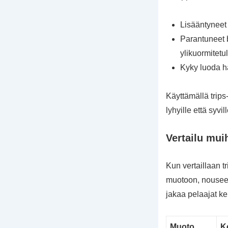
Lisääntyneet 
Parantuneet b
ylikuormitetul
Kyky luoda h
Käyttämällä trips
lyhyille että syvi
Vertailu mui
Kun vertaillaan t
muotoon, nousee 
jakaa pelaajat ke
Muoto
K