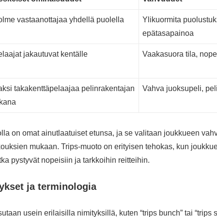
lme vastaanottajaa yhdellä puolella
Ylikuormita puolustuk
epätasapainoa
laajat jakautuvat kentälle
Vaakasuora tila, nopea
ksi takakenttäpelaajaa pelinrakentajan
Vahva juoksupeli, pel
akana
la on omat ainutlaatuiset etunsa, ja se valitaan joukkueen vah
ouksien mukaan. Trips-muoto on erityisen tehokas, kun joukkuee
tka pystyvät nopeisiin ja tarkkoihin reitteihin.
tykset ja terminologia
taan usein erilaisilla nimityksillä, kuten “trips bunch” tai “trips 