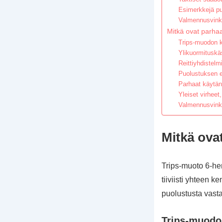
Esimerkkejä pu
Valmennusvink
Mitkä ovat parha
Trips-muodon k
Ylikuormituskäs
Reittiyhdistelm
Puolustuksen e
Parhaat käytä
Yleiset virheet,
Valmennusvinkk
Mitkä ova
Trips-muoto 6-hen
tiiviisti yhteen
puolustusta vasta
Trips-muodo