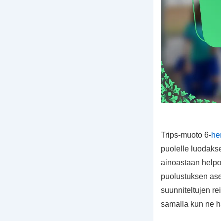
Trips-muoto 6-
he
puolelle luodakse
ainoastaan helpot
puolustuksen aset
suunniteltujen r
samalla kun ne 