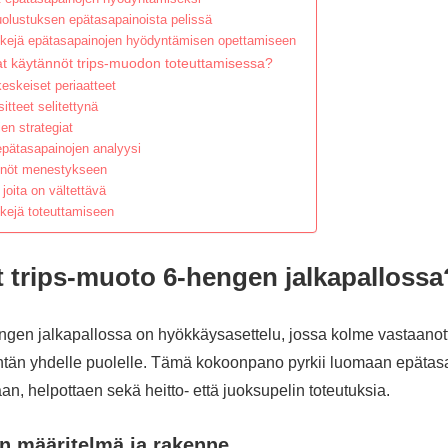
olustuksen epätasapainoista pelissä
kejä epätasapainojen hyödyntämisen opettamiseen
at käytännöt trips-muodon toteuttamisessa?
eskeiset periaatteet
itteet selitettynä
ien strategiat
pätasapainojen analyysi
nnöt menestykseen
 joita on vältettävä
ejä toteuttamiseen
t trips-muoto 6-hengen jalkapallossa
gen jalkapallossa on hyökkäysasettelu, jossa kolme vastaanotta
 kentän yhdelle puolelle. Tämä kokoonpano pyrkii luomaan epäta
an, helpottaen sekä heitto- että juoksupelin toteutuksia.
n määritelmä ja rakenne