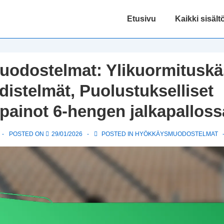
Main
Etusivu
Kaikki sisält
Navigation
odostelmat: Ylikuormituskäs
distelmät, Puolustukselliset
painot 6-hengen jalkapalloss
POSTED ON
29/01/2026
POSTED IN
HYÖKKÄYSMUODOSTELMAT