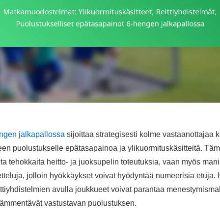
ngen jalkapallossa
sijoittaa strategisesti kolme vastaanottajaa 
en puolustukselle epätasapainoa ja ylikuormituskäsitteitä. Täm
a tehokkaita heitto- ja juoksupelin toteutuksia, vaan myös mani
teluja, jolloin hyökkäykset voivat hyödyntää numeerisia etuja.
eittiyhdistelmien avulla joukkueet voivat parantaa menestymism
hämmentävät vastustavan puolustuksen.