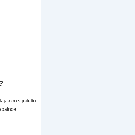
?
jaa on sijoitettu
sapainoa