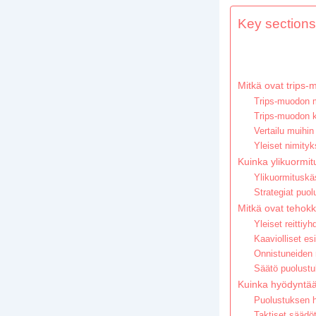
Key sections 
Mitkä ovat trips-
Trips-muodon m
Trips-muodon k
Vertailu muihin
Yleiset nimityk
Kuinka ylikuormit
Ylikuormituskäs
Strategiat puo
Mitkä ovat tehokk
Yleiset reittiy
Kaaviolliset esi
Onnistuneiden 
Säätö puolustu
Kuinka hyödyntää
Puolustuksen h
Taktiset säädö