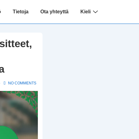
ö
Tietoja
Ota yhteyttä
Kieli
itteet,
a
NO COMMENTS