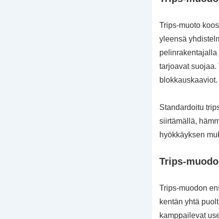
Trips-muoto koost
yleensä yhdistelm
pelinrakentajalla
tarjoavat suojaa.
blokkauskaaviot.
Standardoitu trip
siirtämällä, häm
hyökkäyksen muk
Trips-muodon
Trips-muodon ens
kentän yhtä puolta
kamppailevat usei