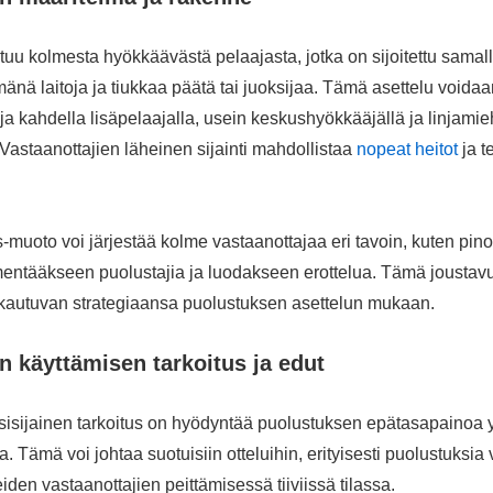
uu kolmesta hyökkäävästä pelaajasta, jotka on sijoitettu samall
änä laitoja ja tiukkaa päätä tai juoksijaa. Tämä asettelu voida
 ja kahdella lisäpelaajalla, usein keskushyökkääjällä ja linjamieh
 Vastaanottajien läheinen sijainti mahdollistaa
nopeat heitot
ja t
s-muoto voi järjestää kolme vastaanottajaa eri tavoin, kuten pino
mentääkseen puolustajia ja luodakseen erottelua. Tämä joustav
autuvan strategiaansa puolustuksen asettelun mukaan.
 käyttämisen tarkoitus ja edut
isijainen tarkoitus on hyödyntää puolustuksen epätasapainoa y
. Tämä voi johtaa suotuisiin otteluihin, erityisesti puolustuksia 
den vastaanottajien peittämisessä tiiviissä tilassa.