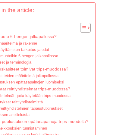
in the article:
muoto 6-hengen jalkapallossa?
ääritelmä ja rakenne
äyttämisen tarkoitus ja edut
 muotoihin 6-hengen jalkapallossa
set ja terminologia
uskäsitteet toimivat trips-muodossa?
itteiden määritelmä jalkapallossa
lustuksen epätasapainojen luomiseksi
aat reittiyhdistelmät trips-muodossa?
hdistelmät, joita käytetään trips-muodossa
tykset reittiyhdistelmistä
reittiyhdistelmien tapaustutkimukset
ksen asetteluista
 puolustuksen epätasapainoja trips-muodolla?
eikkouksien tunnistaminen
t epätasapainojen hyödyntämiseksi