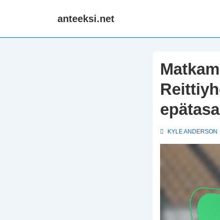
↓
anteeksi.net
Skip
to
Main
Content
Matkamu
Reittiyh
epätasa
KYLE ANDERSON