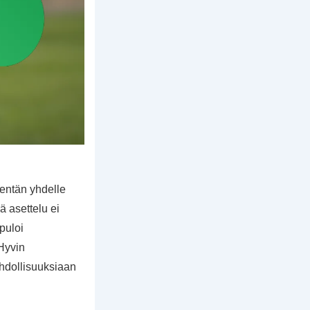
kentän yhdelle
ä asettelu ei
puloi
 Hyvin
ahdollisuuksiaan