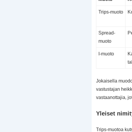
Trips-muoto
Ko
Spread-
Pe
muoto
I-muoto
Ka
t
Jokaisella muodol
vastustajan heikk
vastaanottajia, jo
Yleiset nimi
Trips-muotoa kutsu