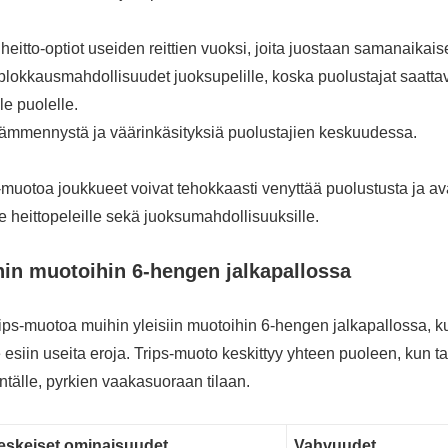
heitto-optiot useiden reittien vuoksi, joita juostaan samanaikaise
lokkausmahdollisuudet juoksupelille, koska puolustajat saattav
le puolelle.
ämmennystä ja väärinkäsityksiä puolustajien keskuudessa.
-muotoa joukkueet voivat tehokkaasti venyttää puolustusta ja av
lle heittopeleille sekä juoksumahdollisuuksille.
hin muotoihin 6-hengen jalkapallossa
rips-muotoa muihin yleisiin muotoihin 6-hengen jalkapallossa, kut
esiin useita eroja. Trips-muoto keskittyy yhteen puoleen, kun 
ntälle, pyrkien vaakasuoraan tilaan.
eskeiset ominaisuudet
Vahvuudet