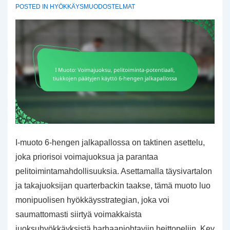
6-
POSTED IN
HYÖKKÄYSMUODOSTELMAT
hengen
jalkapallossa
I-muoto 6-hengen jalkapallossa on taktinen asettelu,
joka priorisoi voimajuoksua ja parantaa
pelitoimintamahdollisuuksia. Asettamalla täysivartalon
ja takajuoksijan quarterbackin taakse, tämä muoto luo
monipuolisen hyökkäysstrategian, joka voi
saumattomasti siirtyä voimakkaista
juoksuhyökkäyksistä harhaanjohtaviin heittopeliin. Key