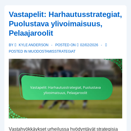
muodostelma:
Vastapelit: Harhautusstrategiat,
Nopeuspelit,
Puolustava ylivoimaisuus,
vaakasuuntainen
Pelaajaroolit
liike,
puolustuksen
BY
KYLE ANDERSON
POSTED ON
02/02/2026
asettelu
POSTED IN
MUODOSTAMISSTRATEGIAT
6-
hengen
jalkapallossa
Vastahyökkäykset urheilussa hyödyntävät strategisia