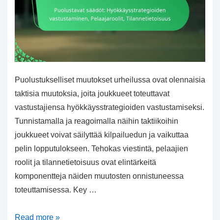
Puolustukselliset muutokset urheilussa ovat olennaisia
taktisia muutoksia, joita joukkueet toteuttavat
vastustajiensa hyökkäysstrategioiden vastustamiseksi.
Tunnistamalla ja reagoimalla näihin taktiikoihin
joukkueet voivat säilyttää kilpailuedun ja vaikuttaa
pelin lopputulokseen. Tehokas viestintä, pelaajien
roolit ja tilannetietoisuus ovat elintärkeitä
komponentteja näiden muutosten onnistuneessa
toteuttamisessa. Key …
Puolustavat
Read more »