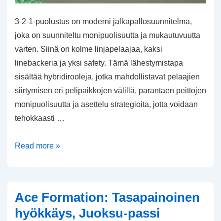
3-2-1-puolustus on moderni jalkapallosuunnitelma,
joka on suunniteltu monipuolisuutta ja mukautuvuutta
varten. Siinä on kolme linjapelaajaa, kaksi
linebackeria ja yksi safety. Tämä lähestymistapa
sisältää hybridirooleja, jotka mahdollistavat pelaajien
siirtymisen eri pelipaikkojen välillä, parantaen peittojen
monipuolisuutta ja asettelu strategioita, jotta voidaan
tehokkaasti …
3-
Read more »
2-
1
Puolustus:
Ace Formation: Tasapainoinen
Hybridit
hyökkäys, Juoksu-passi
roolit,