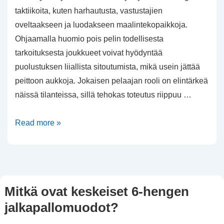
taktiikoita, kuten harhautusta, vastustajien
oveltaakseen ja luodakseen maalintekopaikkoja.
Ohjaamalla huomio pois pelin todellisesta
tarkoituksesta joukkueet voivat hyödyntää
puolustuksen liiallista sitoutumista, mikä usein jättää
peittoon aukkoja. Jokaisen pelaajan rooli on elintärkeä
näissä tilanteissa, sillä tehokas toteutus riippuu …
Vastapelit:
Read more »
Harhautusstrategiat,
Puolustava
ylivoimaisuus,
Pelaajaroolit
Mitkä ovat keskeiset 6-hengen
jalkapallomuodot?