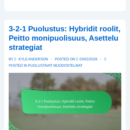
säädöt:
Hyökkäysstrategioiden
vastustaminen,
3-2-1 Puolustus: Hybridit roolit,
Pelaajaroolit,
Peitto monipuolisuus, Asettelu
Tilannetietoisuus
strategiat
BY
KYLE ANDERSON
POSTED ON
03/02/2026
POSTED IN
PUOLUSTAVAT MUODOSTELMAT