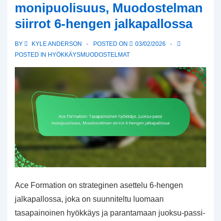
monipuolisuus, Muodostelman
Peitto
siirrot 6-hengen jalkapallossa
monipuolisuus,
Asettelu
BY
KYLE ANDERSON
POSTED ON
03/02/2026
strategiat
POSTED IN
HYÖKKÄYSMUODOSTELMAT
Ace Formation on strateginen asettelu 6-hengen
jalkapallossa, joka on suunniteltu luomaan
tasapainoinen hyökkäys ja parantamaan juoksu-passi-