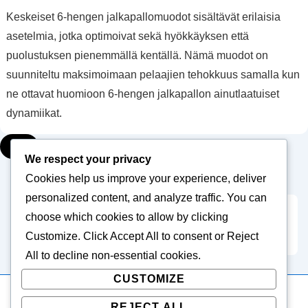
Keskeiset 6-hengen jalkapallomuodot sisältävät erilaisia
asetelmia, jotka optimoivat sekä hyökkäyksen että
puolustuksen pienemmällä kentällä. Nämä muodot on
suunniteltu maksimoimaan pelaajien tehokkuus samalla kun
ne ottavat huomioon 6-hengen jalkapallon ainutlaatuiset
dynamiikat.
▾
We respect your privacy
Cookies help us improve your experience, deliver
personalized content, and analyze traffic. You can
choose which cookies to allow by clicking
Posts
1
2
3
…
5
Next
Customize
. Click
Accept All
to consent or
Reject
pagination
All
to decline non-essential cookies.
CUSTOMIZE
REJECT ALL