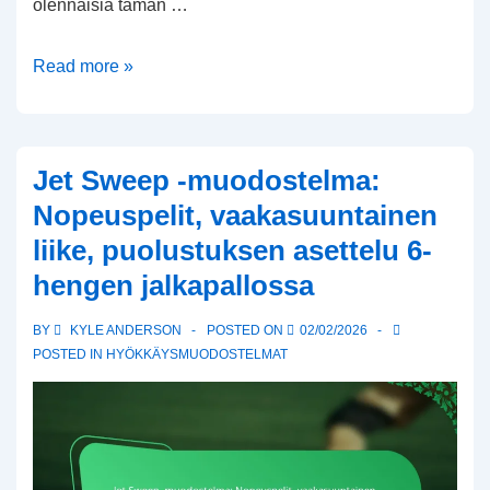
olennaisia tämän …
Zone
Read more »
Coverage
-
puolustus:
Jet Sweep -muodostelma:
Aluevastuut,
Nopeuspelit, vaakasuuntainen
Kenttäpelaajan
liike, puolustuksen asettelu 6-
lukeminen,
hengen jalkapallossa
Viestintä
BY
KYLE ANDERSON
POSTED ON
02/02/2026
POSTED IN
HYÖKKÄYSMUODOSTELMAT