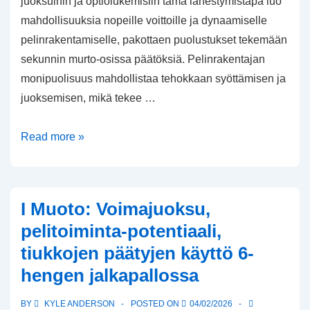
juoksuihin ja optiolukemisiin tämä lähestymistapa luo
mahdollisuuksia nopeille voittoille ja dynaamiselle
pelinrakentamiselle, pakottaen puolustukset tekemään
sekunnin murto-osissa päätöksiä. Pelinrakentajan
monipuolisuus mahdollistaa tehokkaan syöttämisen ja
juoksemisen, mikä tekee …
Spread-
Read more »
vaihtoehtojen
muodostaminen:
Kaksoisuhka-
I Muoto: Voimajuoksu,
pelinrakentaja,
pelitoiminta-potentiaali,
reuna-
tiukkojen päätyjen käyttö 6-
juoksut,
hengen jalkapallossa
vaihtoehtoiset
lukemiset
BY
KYLE ANDERSON
POSTED ON
04/02/2026