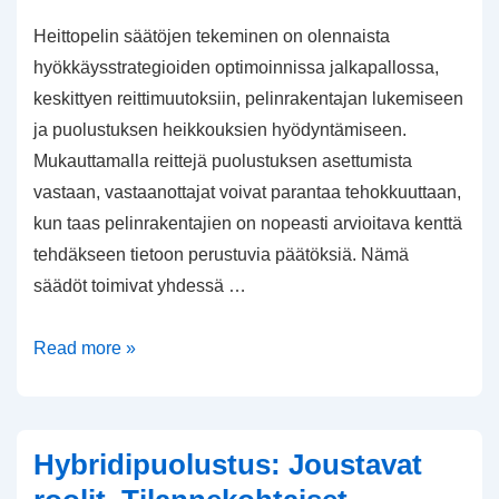
Heittopelin säätöjen tekeminen on olennaista
hyökkäysstrategioiden optimoinnissa jalkapallossa,
keskittyen reittimuutoksiin, pelinrakentajan lukemiseen
ja puolustuksen heikkouksien hyödyntämiseen.
Mukauttamalla reittejä puolustuksen asettumista
vastaan, vastaanottajat voivat parantaa tehokkuuttaan,
kun taas pelinrakentajien on nopeasti arvioitava kenttä
tehdäkseen tietoon perustuvia päätöksiä. Nämä
säädöt toimivat yhdessä …
Pelin
Read more »
ohjaaminen:
Reittimuutokset,
Pelinrakentajan
Hybridipuolustus: Joustavat
lukemiset,