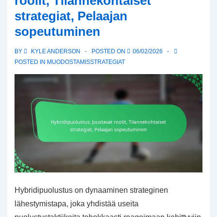
roolit, Tilannekohtaiset
Puolustuksen
strategiat, Pelaajan
epätasapainot
sopeutuminen
BY
KYLE ANDERSON
POSTED ON
06/02/2026
POSTED IN
MUODOSTAMISSTRATEGIAT
Hybridipuolustus on dynaaminen strateginen
lähestymistapa, joka yhdistää useita