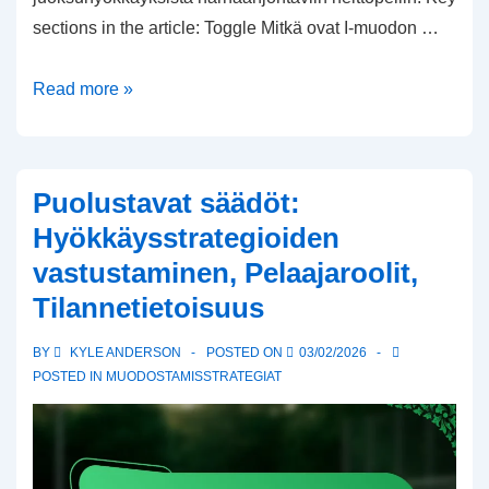
sections in the article: Toggle Mitkä ovat I-muodon …
I
Read more »
Muoto:
Voimajuoksu,
pelitoiminta-
Puolustavat säädöt:
potentiaali,
Hyökkäysstrategioiden
tiukkojen
vastustaminen, Pelaajaroolit,
päätyjen
Tilannetietoisuus
käyttö
6-
BY
KYLE ANDERSON
POSTED ON
03/02/2026
hengen
POSTED IN
MUODOSTAMISSTRATEGIAT
jalkapallossa