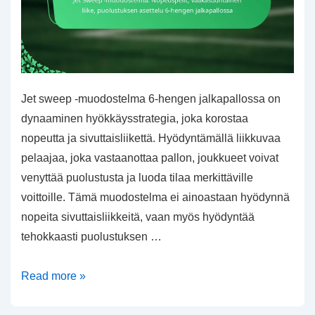
Jet sweep -muodostelma 6-hengen jalkapallossa on
dynaaminen hyökkäysstrategia, joka korostaa
nopeutta ja sivuttaisliikettä. Hyödyntämällä liikkuvaa
pelaajaa, joka vastaanottaa pallon, joukkueet voivat
venyttää puolustusta ja luoda tilaa merkittäville
voittoille. Tämä muodostelma ei ainoastaan hyödynnä
nopeita sivuttaisliikkeitä, vaan myös hyödyntää
tehokkaasti puolustuksen …
Jet
Read more »
Sweep
-