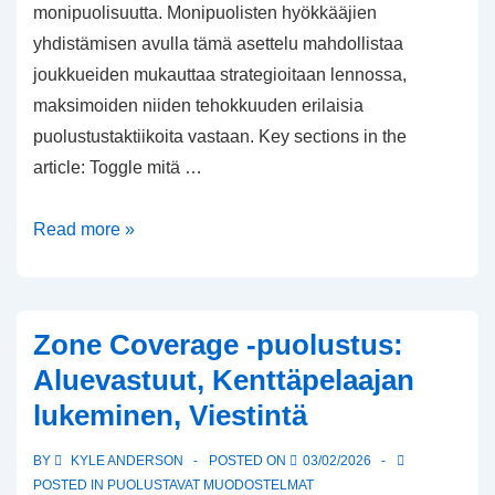
monipuolisuutta. Monipuolisten hyökkääjien
yhdistämisen avulla tämä asettelu mahdollistaa
joukkueiden mukauttaa strategioitaan lennossa,
maksimoiden niiden tehokkuuden erilaisia
puolustustaktiikoita vastaan. Key sections in the
article: Toggle mitä …
Ace
Read more »
Formation:
Tasapainoinen
hyökkäys,
Zone Coverage -puolustus:
Juoksu-
Aluevastuut, Kenttäpelaajan
passi
lukeminen, Viestintä
monipuolisuus,
Muodostelman
BY
KYLE ANDERSON
POSTED ON
03/02/2026
siirrot
POSTED IN
PUOLUSTAVAT MUODOSTELMAT