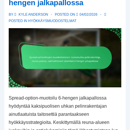
hengen jalkapallossa
BY
KYLE ANDERSON
POSTED ON
04/02/2026
POSTED IN
HYÖKKÄYSMUODOSTELMAT
Spread-option-muotoilu 6-hengen jalkapallossa
hyödyntää kaksipuolisen uhkan pelinrakentajan
ainutlaatuista taitosettiä parantaakseen
hyökkäysstrategioita. Keskittymällä reuna-alueen