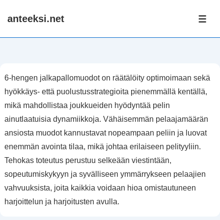
↓
anteeksi.net
Skip
ME
to
Main
Content
6-hengen jalkapallomuodot on räätälöity optimoimaan sekä
hyökkäys- että puolustusstrategioita pienemmällä kentällä,
mikä mahdollistaa joukkueiden hyödyntää pelin
ainutlaatuisia dynamiikkoja. Vähäisemmän pelaajamäärän
ansiosta muodot kannustavat nopeampaan peliin ja luovat
enemmän avointa tilaa, mikä johtaa erilaiseen pelityyliin.
Tehokas toteutus perustuu selkeään viestintään,
sopeutumiskykyyn ja syvälliseen ymmärrykseen pelaajien
vahvuuksista, joita kaikkia voidaan hioa omistautuneen
harjoittelun ja harjoitusten avulla.