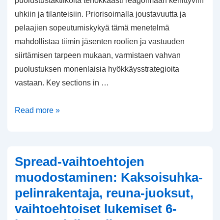
puolustustaktiikoita tehokkaasti reagoimaan kehittyviin
uhkiin ja tilanteisiin. Priorisoimalla joustavuutta ja
pelaajien sopeutumiskykyä tämä menetelmä
mahdollistaa tiimin jäsenten roolien ja vastuuden
siirtämisen tarpeen mukaan, varmistaen vahvan
puolustuksen monenlaisia hyökkäysstrategioita
vastaan. Key sections in …
Hybridipuolustus:
Read more »
Joustavat
roolit,
Tilannekohtaiset
Spread-vaihtoehtojen
strategiat,
muodostaminen: Kaksoisuhka-
Pelaajan
pelinrakentaja, reuna-juoksut,
sopeutuminen
vaihtoehtoiset lukemiset 6-