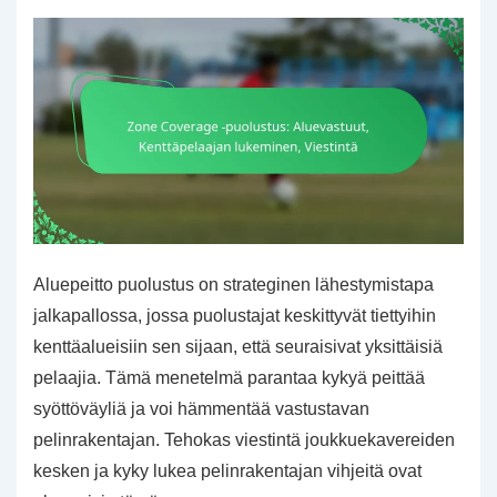
6-
hengen
jalkapallossa
Aluepeitto puolustus on strateginen lähestymistapa
jalkapallossa, jossa puolustajat keskittyvät tiettyihin
kenttäalueisiin sen sijaan, että seuraisivat yksittäisiä
pelaajia. Tämä menetelmä parantaa kykyä peittää
syöttöväyliä ja voi hämmentää vastustavan
pelinrakentajan. Tehokas viestintä joukkuekavereiden
kesken ja kyky lukea pelinrakentajan vihjeitä ovat