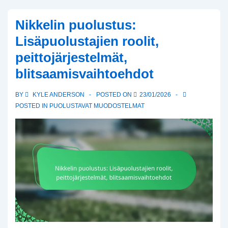
snapit,
Nikkelin puolustus:
Epätavalliset
Lisäpuolustajien roolit,
pelit,
peittojärjestelmät,
Puolustuksen
blitsaamisvaihtoehdot
hämmennys
6-
BY
KYLE ANDERSON
POSTED ON
23/01/2026
hengen
POSTED IN
PUOLUSTAVAT MUODOSTELMAT
jalkapallossa