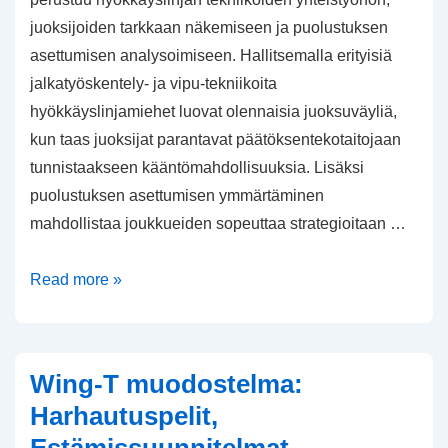
juoksijoiden tarkkaan näkemiseen ja puolustuksen
asettumisen analysoimiseen. Hallitsemalla erityisiä
jalkatyöskentely- ja vipu-tekniikoita
hyökkäyslinjamiehet luovat olennaisia juoksuväyliä,
kun taas juoksijat parantavat päätöksentekotaitojaan
tunnistaakseen kääntömahdollisuuksia. Lisäksi
puolustuksen asettumisen ymmärtäminen
mahdollistaa joukkueiden sopeuttaa strategioitaan …
Zone
Read more »
Running
-
strategiat:
Wing-T muodostelma:
Hyökkäyslinjan
Harhautuspelit,
tekniikat,
Estämissuunnitelmat,
Juoksijan