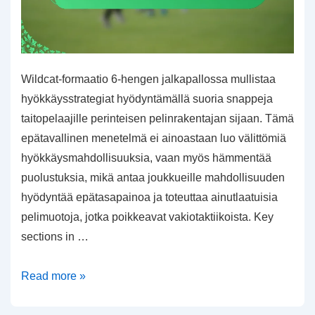
Wildcat-formaatio 6-hengen jalkapallossa mullistaa
hyökkäysstrategiat hyödyntämällä suoria snappeja
taitopelaajille perinteisen pelinrakentajan sijaan. Tämä
epätavallinen menetelmä ei ainoastaan luo välittömiä
hyökkäysmahdollisuuksia, vaan myös hämmentää
puolustuksia, mikä antaa joukkueille mahdollisuuden
hyödyntää epätasapainoa ja toteuttaa ainutlaatuisia
pelimuotoja, jotka poikkeavat vakiotaktiikoista. Key
sections in …
Wildcat-
Read more »
formaatio:
Suorat