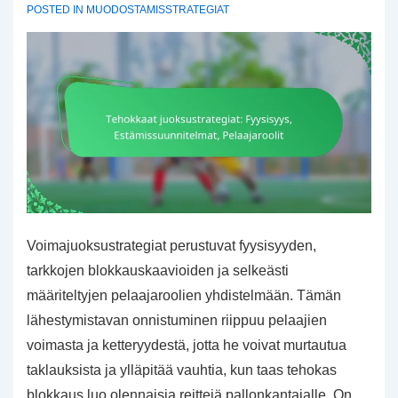
POSTED IN
MUODOSTAMISSTRATEGIAT
Voimajuoksustrategiat perustuvat fyysisyyden,
tarkkojen blokkauskaavioiden ja selkeästi
määriteltyjen pelaajaroolien yhdistelmään. Tämän
lähestymistavan onnistuminen riippuu pelaajien
voimasta ja ketteryydestä, jotta he voivat murtautua
taklauksista ja ylläpitää vauhtia, kun taas tehokas
blokkaus luo olennaisia reittejä pallonkantajalle. On