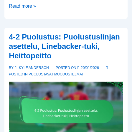
Pelaa
Read more »
toimintastrategioita:
Juoksujen
teeskentely,
4-2 Puolustus: Puolustuslinjan
pelinrakentajan
asettelu, Linebacker-tuki,
harhautus,
Heittopeitto
vastaanottajien
reitit
BY
KYLE ANDERSON
POSTED ON
20/01/2026
POSTED IN
PUOLUSTAVAT MUODOSTELMAT