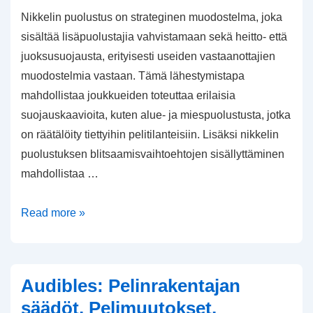
Nikkelin puolustus on strateginen muodostelma, joka
sisältää lisäpuolustajia vahvistamaan sekä heitto- että
juoksusuojausta, erityisesti useiden vastaanottajien
muodostelmia vastaan. Tämä lähestymistapa
mahdollistaa joukkueiden toteuttaa erilaisia
suojauskaavioita, kuten alue- ja miespuolustusta, jotka
on räätälöity tiettyihin pelitilanteisiin. Lisäksi nikkelin
puolustuksen blitsaamisvaihtoehtojen sisällyttäminen
mahdollistaa …
Nikkelin
Read more »
puolustus:
Lisäpuolustajien
roolit,
Audibles: Pelinrakentajan
peittojärjestelmät,
säädöt, Pelimuutokset,
blitsaamisvaihtoehdot