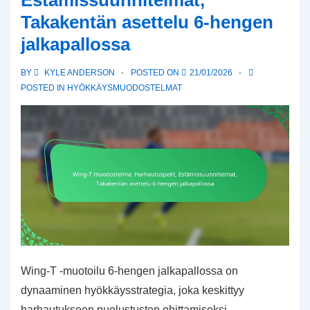
Takakentän asettelu 6-hengen
näkemys,
Puolustuksen
jalkapallossa
asettelu
BY
KYLE ANDERSON
POSTED ON
21/01/2026
POSTED IN
HYÖKKÄYSMUODOSTELMAT
Wing-T -muotoilu 6-hengen jalkapallossa on
dynaaminen hyökkäysstrategia, joka keskittyy
harhautukseen puolustusten ohittamiseksi.