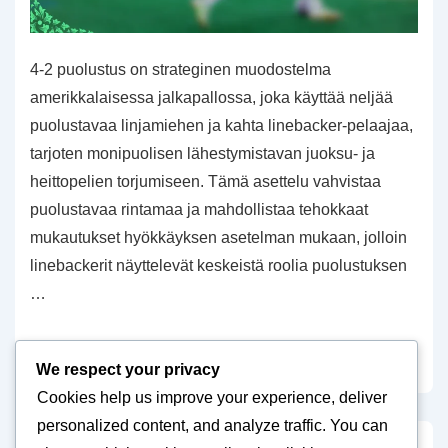
4-2 puolustus on strateginen muodostelma
amerikkalaisessa jalkapallossa, joka käyttää neljää
puolustavaa linjamiehen ja kahta linebacker-pelaajaa,
tarjoten monipuolisen lähestymistavan juoksu- ja
heittopelien torjumiseen. Tämä asettelu vahvistaa
puolustavaa rintamaa ja mahdollistaa tehokkaat
mukautukset hyökkäyksen asetelman mukaan, jolloin
linebackerit näyttelevät keskeistä roolia puolustuksen
…
4-
Read more »
We respect your privacy
2
Cookies help us improve your experience, deliver
Puolustus:
personalized content, and analyze traffic. You can
Puolustuslinjan