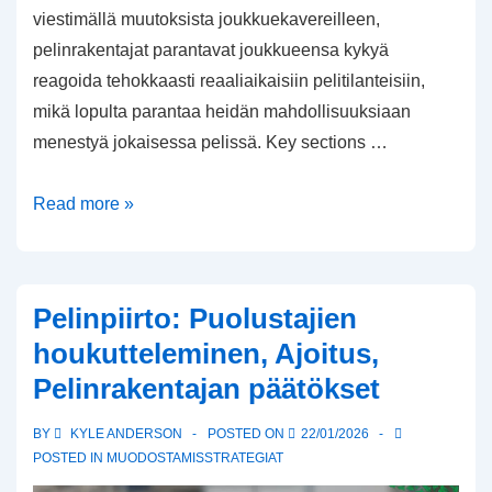
viestimällä muutoksista joukkuekavereilleen,
pelinrakentajat parantavat joukkueensa kykyä
reagoida tehokkaasti reaaliaikaisiin pelitilanteisiin,
mikä lopulta parantaa heidän mahdollisuuksiaan
menestyä jokaisessa pelissä. Key sections …
Audibles:
Read more »
Pelinrakentajan
säädöt,
Pelimuutokset,
Pelinpiirto: Puolustajien
Puolustuksen
houkutteleminen, Ajoitus,
lukemiset
Pelinrakentajan päätökset
BY
KYLE ANDERSON
POSTED ON
22/01/2026
POSTED IN
MUODOSTAMISSTRATEGIAT