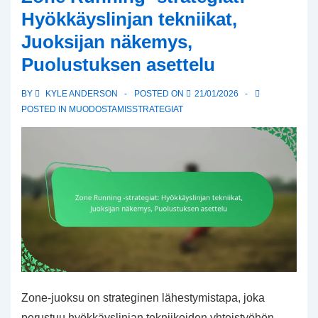
Puolustavat
Hyökkäyslinjan tekniikat,
reaktiot
Juoksijan näkemys,
Puolustuksen asettelu
BY
KYLE ANDERSON
POSTED ON
21/01/2026
POSTED IN
MUODOSTAMISSTRATEGIAT
Zone-juoksu on strateginen lähestymistapa, joka
perustuu hyökkäyslinjan tekniikoiden yhteistyöhön,