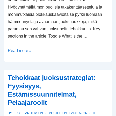
Hyödyntämällä monipuolisia takakenttäasetteluja ja
monimutkaisia blokkauskaavioita se pyrkii luomaan
hämmennystä ja avaamaan juoksuaukkoja, mikä
parantaa sen vahvan juoksupelin tehokkuutta. Key
sections in the article: Toggle What is the …
Wing-
Read more »
T
muodostelma:
Harhautuspelit,
Tehokkaat juoksustrategiat:
Estämissuunnitelmat,
Fyysisyys,
Takakentän
Estämissuunnitelmat,
asettelu
Pelaajaroolit
6-
hengen
BY
KYLE ANDERSON
POSTED ON
21/01/2026
jalkapallossa