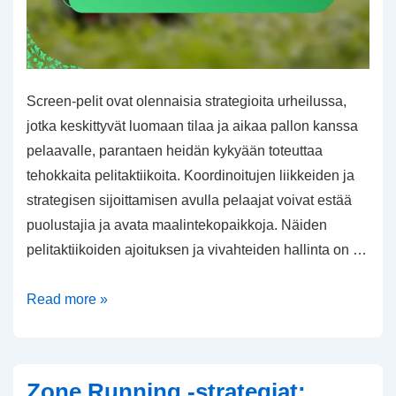
Screen-pelit ovat olennaisia strategioita urheilussa,
jotka keskittyvät luomaan tilaa ja aikaa pallon kanssa
pelaavalle, parantaen heidän kykyään toteuttaa
tehokkaita pelitaktiikoita. Koordinoitujen liikkeiden ja
strategisen sijoittamisen avulla pelaajat voivat estää
puolustajia ja avata maalintekopaikkoja. Näiden
pelitaktiikoiden ajoituksen ja vivahteiden hallinta on …
Näytelmäkirjoitus:
Read more »
Tilanteen
luominen,
Ajoitus,
Zone Running -strategiat: