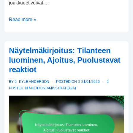
joukkueet voivat …
Pelinpiirto:
Read more »
Puolustajien
houkutteleminen,
Ajoitus,
Näytelmäkirjoitus: Tilanteen
Pelinrakentajan
luominen, Ajoitus, Puolustavat
päätökset
reaktiot
BY
KYLE ANDERSON
POSTED ON
21/01/2026
POSTED IN
MUODOSTAMISSTRATEGIAT