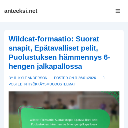
↓
anteeksi.net
Skip
ME
to
Main
Content
Wildcat-formaatio: Suorat
snapit, Epätavalliset pelit,
Puolustuksen hämmennys 6-
hengen jalkapallossa
BY
KYLE ANDERSON
POSTED ON
26/01/2026
POSTED IN
HYÖKKÄYSMUODOSTELMAT