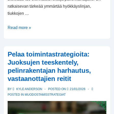
ratkaisevan tärkeää ymmärtää hyökkäyslinjan,
tiukkojen …
Tehokkaat
Read more »
juoksustrategiat:
Fyysisyys,
Estämissuunnitelmat,
Pelaa toimintastrategioita:
Pelaajaroolit
Juoksujen teeskentely,
pelinrakentajan harhautus,
vastaanottajien reitit
BY
KYLE ANDERSON
POSTED ON
21/01/2026
POSTED IN
MUODOSTAMISSTRATEGIAT