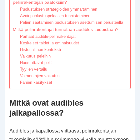
pelinrakentajan päätöksiin?
Puolustuksen strategioiden ymmärtäminen
Avainpuolustuspelaajien tunnistaminen
Pelien säätäminen puolustuksen asettumisen perusteella
Mitkä pelinrakentajat tunnetaan audibles-taidoistaan?
Parhaat audible-pelinrakentajat
Keskeiset taidot ja ominaisuudet
Historiallinen konteksti
Vaikutus peleihin
Huomattavat pelit
Tyylien vertailu
Valmentajien vaikutus
Fanien käsitykset
Mitkä ovat audibles
jalkapallossa?
Audibles jalkapallossa viittaavat pelinrakentajan
tekemisiin säätöihin scrimmage-viivalla muuttaakseen