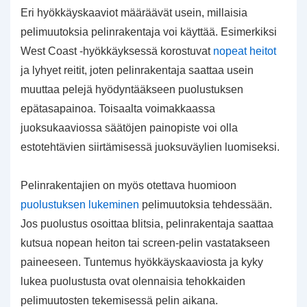
Eri hyökkäyskaaviot määräävät usein, millaisia
pelimuutoksia pelinrakentaja voi käyttää. Esimerkiksi
West Coast -hyökkäyksessä korostuvat
nopeat heitot
ja lyhyet reitit, joten pelinrakentaja saattaa usein
muuttaa pelejä hyödyntääkseen puolustuksen
epätasapainoa. Toisaalta voimakkaassa
juoksukaaviossa säätöjen painopiste voi olla
estotehtävien siirtämisessä juoksuväylien luomiseksi.
Pelinrakentajien on myös otettava huomioon
puolustuksen lukeminen
pelimuutoksia tehdessään.
Jos puolustus osoittaa blitsia, pelinrakentaja saattaa
kutsua nopean heiton tai screen-pelin vastatakseen
paineeseen. Tuntemus hyökkäyskaaviosta ja kyky
lukea puolustusta ovat olennaisia tehokkaiden
pelimuutosten tekemisessä pelin aikana.