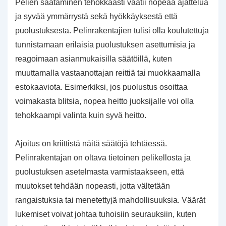
Pelien säätäminen tehokkaasti vaatii nopeaa ajattelua
ja syvää ymmärrystä sekä hyökkäyksestä että
puolustuksesta. Pelinrakentajien tulisi olla koulutettuja
tunnistamaan erilaisia puolustuksen asettumisia ja
reagoimaan asianmukaisilla säätöillä, kuten
muuttamalla vastaanottajan reittiä tai muokkaamalla
estokaaviota. Esimerkiksi, jos puolustus osoittaa
voimakasta blitsia, nopea heitto juoksijalle voi olla
tehokkaampi valinta kuin syvä heitto.
Ajoitus on kriittistä näitä säätöjä tehtäessä.
Pelinrakentajan on oltava tietoinen pelikellosta ja
puolustuksen asetelmasta varmistaakseen, että
muutokset tehdään nopeasti, jotta vältetään
rangaistuksia tai menetettyjä mahdollisuuksia. Väärät
lukemiset voivat johtaa tuhoisiin seurauksiin, kuten