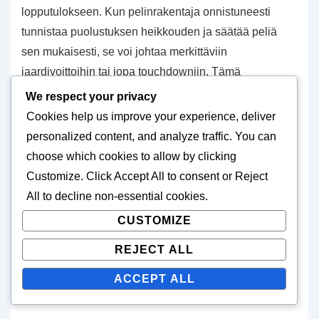
lopputulokseen. Kun pelinrakentaja onnistuneesti
tunnistaa puolustuksen heikkouden ja säätää peliä
sen mukaisesti, se voi johtaa merkittäviin
jaardivoittoihin tai jopa touchdowniin. Tämä
sopeutumiskyky on usein ero voiton ja häviön välillä
We respect your privacy
tiukoissa peleissä.
Cookies help us improve your experience, deliver
personalized content, and analyze traffic. You can
Lisäksi audibles voivat häiritä puolustuksen
choose which cookies to allow by clicking
strategioita, pakottaen puolustuksia reagoimaan
Customize
. Click
Accept All
to consent or
Reject
hyökkäyksen säätöihin. Tämä voi luoda
All
to decline non-essential cookies.
epätasapainoa ja avata mahdollisuuksia suurille
CUSTOMIZE
peleille, mikä osoittaa pelinrakentajan vaikutuksen
REJECT ALL
koko pelin kulkuun.
ACCEPT ALL
Huomattavat pelit