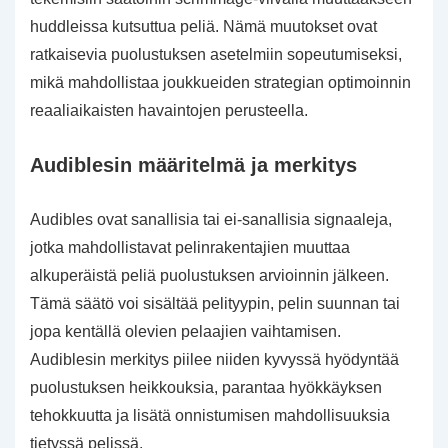
huddleissa kutsuttua peliä. Nämä muutokset ovat
ratkaisevia puolustuksen asetelmiin sopeutumiseksi,
mikä mahdollistaa joukkueiden strategian optimoinnin
reaaliaikaisten havaintojen perusteella.
Audiblesin määritelmä ja merkitys
Audibles ovat sanallisia tai ei-sanallisia signaaleja,
jotka mahdollistavat pelinrakentajien muuttaa
alkuperäistä peliä puolustuksen arvioinnin jälkeen.
Tämä säätö voi sisältää pelityypin, pelin suunnan tai
jopa kentällä olevien pelaajien vaihtamisen.
Audiblesin merkitys piilee niiden kyvyssä hyödyntää
puolustuksen heikkouksia, parantaa hyökkäyksen
tehokkuutta ja lisätä onnistumisen mahdollisuuksia
tietyssä pelissä.