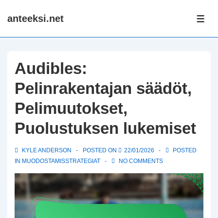
↓
anteeksi.net
Skip
ME
to
Main
Content
Audibles:
Pelinrakentajan säädöt,
Pelimuutokset,
Puolustuksen lukemiset
KYLE ANDERSON
POSTED ON
22/01/2026
POSTED
IN
MUODOSTAMISSTRATEGIAT
NO COMMENTS