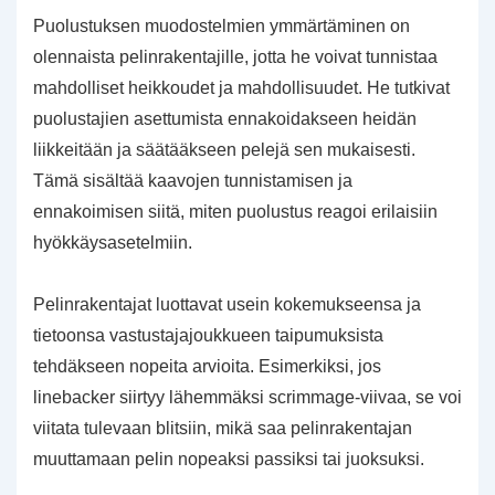
Puolustuksen muodostelmien ymmärtäminen on
olennaista pelinrakentajille, jotta he voivat tunnistaa
mahdolliset heikkoudet ja mahdollisuudet. He tutkivat
puolustajien asettumista ennakoidakseen heidän
liikkeitään ja säätääkseen pelejä sen mukaisesti.
Tämä sisältää kaavojen tunnistamisen ja
ennakoimisen siitä, miten puolustus reagoi erilaisiin
hyökkäysasetelmiin.
Pelinrakentajat luottavat usein kokemukseensa ja
tietoonsa vastustajajoukkueen taipumuksista
tehdäkseen nopeita arvioita. Esimerkiksi, jos
linebacker siirtyy lähemmäksi scrimmage-viivaa, se voi
viitata tulevaan blitsiin, mikä saa pelinrakentajan
muuttamaan pelin nopeaksi passiksi tai juoksuksi.