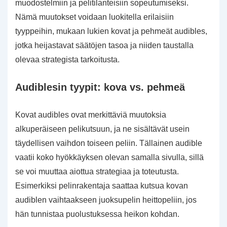
muodostelmiin ja pelitilanteisiin sopeutumiseksi.
Nämä muutokset voidaan luokitella erilaisiin
tyyppeihin, mukaan lukien kovat ja pehmeät audibles,
jotka heijastavat säätöjen tasoa ja niiden taustalla
olevaa strategista tarkoitusta.
Audiblesin tyypit: kova vs. pehmeä
Kovat audibles ovat merkittäviä muutoksia
alkuperäiseen pelikutsuun, ja ne sisältävät usein
täydellisen vaihdon toiseen peliin. Tällainen audible
vaatii koko hyökkäyksen olevan samalla sivulla, sillä
se voi muuttaa aiottua strategiaa ja toteutusta.
Esimerkiksi pelinrakentaja saattaa kutsua kovan
audiblen vaihtaakseen juoksupelin heittopeliin, jos
hän tunnistaa puolustuksessa heikon kohdan.