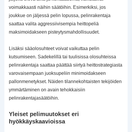
voimakkaasti näihin säätöihin. Esimerkiksi, jos
joukkue on jäljessä pelin lopussa, pelinrakentaja
saattaa valita aggressiivisempia heittopeliä
maksimoidakseen pisteytysmahdollisuudet.
Lisäksi sääolosuhteet voivat vaikuttaa pelin
kutsumiseen. Sadekelillä tai tuulisissa olosuhteissa
pelinrakentaja saattaa päättää siirtyä heittostrategiasta
varovaisempaan juoksupeliin minimoidakseen
pallonmenetykset. Näiden tilannekohtaisten tekijöiden
ymmärtäminen on avain tehokkaisiin
pelinrakentajasäätöihin.
Yleiset pelimuutokset eri
hyökkäyskaavioissa