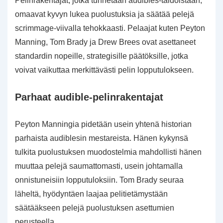
Pelinrakentajat, jotka tunnetaan audibles-taidoistaan,
omaavat kyvyn lukea puolustuksia ja säätää pelejä
scrimmage-viivalla tehokkaasti. Pelaajat kuten Peyton
Manning, Tom Brady ja Drew Brees ovat asettaneet
standardin nopeille, strategisille päätöksille, jotka
voivat vaikuttaa merkittävästi pelin lopputulokseen.
Parhaat audible-pelinrakentajat
Peyton Manningia pidetään usein yhtenä historian
parhaista audiblesin mestareista. Hänen kykynsä
tulkita puolustuksen muodostelmia mahdollisti hänen
muuttaa pelejä saumattomasti, usein johtamalla
onnistuneisiin lopputuloksiin. Tom Brady seuraa
läheltä, hyödyntäen laajaa pelitietämystään
säätääkseen pelejä puolustuksen asettumien
perusteella.