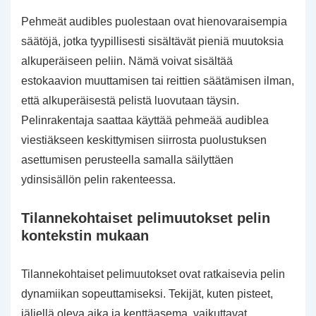
Pehmeät audibles puolestaan ovat hienovaraisempia
säätöjä, jotka tyypillisesti sisältävät pieniä muutoksia
alkuperäiseen peliin. Nämä voivat sisältää
estokaavion muuttamisen tai reittien säätämisen ilman,
että alkuperäisestä pelistä luovutaan täysin.
Pelinrakentaja saattaa käyttää pehmeää audiblea
viestiäkseen keskittymisen siirrosta puolustuksen
asettumisen perusteella samalla säilyttäen
ydinsisällön pelin rakenteessa.
Tilannekohtaiset pelimuutokset pelin
kontekstin mukaan
Tilannekohtaiset pelimuutokset ovat ratkaisevia pelin
dynamiikan sopeuttamiseksi. Tekijät, kuten pisteet,
jäljellä oleva aika ja kenttäasema, vaikuttavat