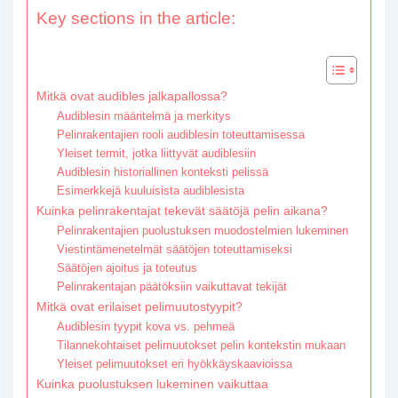
Key sections in the article:
Mitkä ovat audibles jalkapallossa?
Audiblesin määritelmä ja merkitys
Pelinrakentajien rooli audiblesin toteuttamisessa
Yleiset termit, jotka liittyvät audiblesiin
Audiblesin historiallinen konteksti pelissä
Esimerkkejä kuuluisista audiblesista
Kuinka pelinrakentajat tekevät säätöjä pelin aikana?
Pelinrakentajien puolustuksen muodostelmien lukeminen
Viestintämenetelmät säätöjen toteuttamiseksi
Säätöjen ajoitus ja toteutus
Pelinrakentajan päätöksiin vaikuttavat tekijät
Mitkä ovat erilaiset pelimuutostyypit?
Audiblesin tyypit kova vs. pehmeä
Tilannekohtaiset pelimuutokset pelin kontekstin mukaan
Yleiset pelimuutokset eri hyökkäyskaavioissa
Kuinka puolustuksen lukeminen vaikuttaa