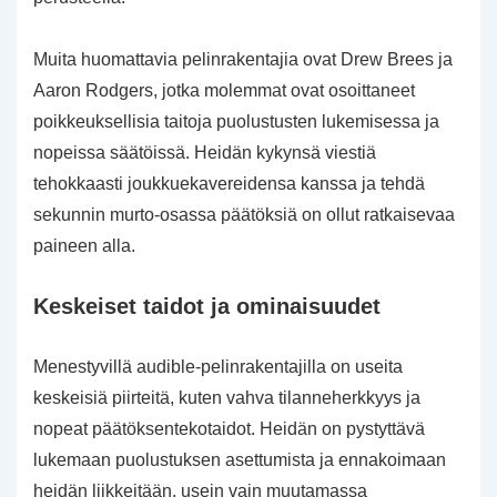
Muita huomattavia pelinrakentajia ovat Drew Brees ja
Aaron Rodgers, jotka molemmat ovat osoittaneet
poikkeuksellisia taitoja puolustusten lukemisessa ja
nopeissa säätöissä. Heidän kykynsä viestiä
tehokkaasti joukkuekavereidensa kanssa ja tehdä
sekunnin murto-osassa päätöksiä on ollut ratkaisevaa
paineen alla.
Keskeiset taidot ja ominaisuudet
Menestyvillä audible-pelinrakentajilla on useita
keskeisiä piirteitä, kuten vahva tilanneherkkyys ja
nopeat päätöksentekotaidot. Heidän on pystyttävä
lukemaan puolustuksen asettumista ja ennakoimaan
heidän liikkeitään, usein vain muutamassa