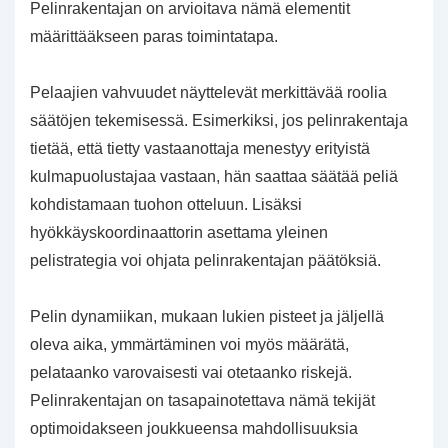
Pelinrakentajan on arvioitava nämä elementit
määrittääkseen paras toimintatapa.
Pelaajien vahvuudet näyttelevät merkittävää roolia
säätöjen tekemisessä. Esimerkiksi, jos pelinrakentaja
tietää, että tietty vastaanottaja menestyy erityistä
kulmapuolustajaa vastaan, hän saattaa säätää peliä
kohdistamaan tuohon otteluun. Lisäksi
hyökkäyskoordinaattorin asettama yleinen
pelistrategia voi ohjata pelinrakentajan päätöksiä.
Pelin dynamiikan, mukaan lukien pisteet ja jäljellä
oleva aika, ymmärtäminen voi myös määrätä,
pelataanko varovaisesti vai otetaanko riskejä.
Pelinrakentajan on tasapainotettava nämä tekijät
optimoidakseen joukkueensa mahdollisuuksia