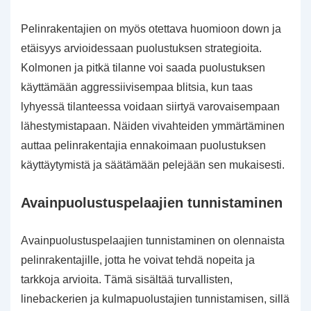
Pelinrakentajien on myös otettava huomioon down ja
etäisyys arvioidessaan puolustuksen strategioita.
Kolmonen ja pitkä tilanne voi saada puolustuksen
käyttämään aggressiivisempaa blitsia, kun taas
lyhyessä tilanteessa voidaan siirtyä varovaisempaan
lähestymistapaan. Näiden vivahteiden ymmärtäminen
auttaa pelinrakentajia ennakoimaan puolustuksen
käyttäytymistä ja säätämään pelejään sen mukaisesti.
Avainpuolustuspelaajien tunnistaminen
Avainpuolustuspelaajien tunnistaminen on olennaista
pelinrakentajille, jotta he voivat tehdä nopeita ja
tarkkoja arvioita. Tämä sisältää turvallisten,
linebackerien ja kulmapuolustajien tunnistamisen, sillä