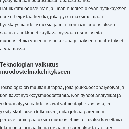
hyödyntämään puolustuksen epätasapainoa.
Haulikkomuodostelman ja ilman huddlea olevan hyökkäyksen
nousu heijastaa trendiä, joka pyrkii maksimoimaan
hyökkäysmahdollisuuksia ja minimoimaan puolustuksen
säätöjä. Joukkueet käyttävät nykyään usein useita
muodostelmia yhden ottelun aikana pitääkseen puolustukset
arvaamassa.
Teknologian vaikutus
muodostelmakehitykseen
Teknologia on muuttanut tapaa, jolla joukkueet analysoivat ja
kehittävät hyökkäysmuodostelmia. Kehittyneet analytiikat ja
videoanalyysi mahdollistavat valmentajille vastustajien
yksityiskohtaisen tutkimisen, mikä johtaa paremmin
perusteltuihin päätöksiin muodostelmista. Lisäksi käytettävä
teknologia tarjoaa tietoa pelaajien suorituksista, auttaen