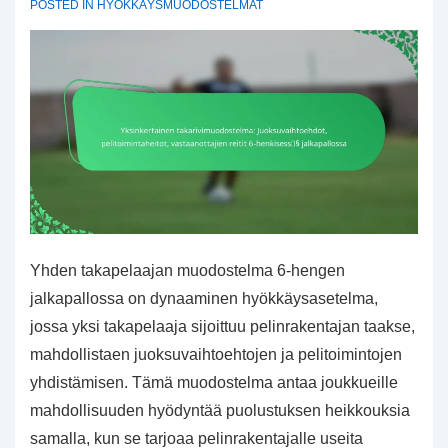
POSTED IN
HYÖKKÄYSMUODOSTELMAT
Yhden takapelaajan muodostelma 6-hengen
jalkapallossa on dynaaminen hyökkäysasetelma,
jossa yksi takapelaaja sijoittuu pelinrakentajan taakse,
mahdollistaen juoksuvaihtoehtojen ja pelitoimintojen
yhdistämisen. Tämä muodostelma antaa joukkueille
mahdollisuuden hyödyntää puolustuksen heikkouksia
samalla, kun se tarjoaa pelinrakentajalle useita