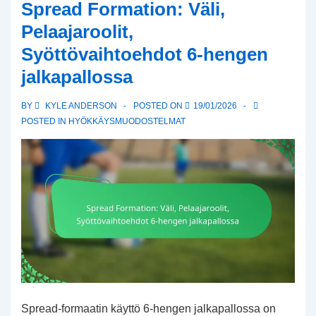
Spread Formation: Väli,
säätö
Pelaajaroolit,
kuuden
Syöttövaihtoehdot 6-hengen
pelaajan
jalkapallossa
jalkapallossa
BY
KYLE ANDERSON
POSTED ON
19/01/2026
POSTED IN
HYÖKKÄYSMUODOSTELMAT
Spread-formaatin käyttö 6-hengen jalkapallossa on