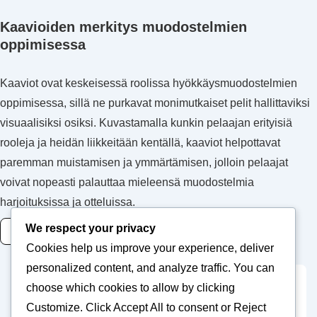
Kaavioiden merkitys muodostelmien
oppimisessa
Kaaviot ovat keskeisessä roolissa hyökkäysmuodostelmien
oppimisessa, sillä ne purkavat monimutkaiset pelit hallittaviksi
visuaalisiksi osiksi. Kuvastamalla kunkin pelaajan erityisiä
rooleja ja heidän liikkeitään kentällä, kaaviot helpottavat
paremman muistamisen ja ymmärtämisen, jolloin pelaajat
voivat nopeasti palauttaa mieleensä muodostelmia
harjoituksissa ja otteluissa.
We respect your privacy
READ MORE
Cookies help us improve your experience, deliver
personalized content, and analyze traffic. You can
choose which cookies to allow by clicking
Posts
Previous
1
2
Customize
. Click
Accept All
to consent or
Reject