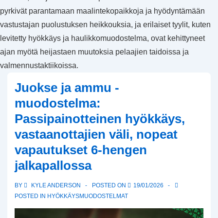
pyrkivät parantamaan maalintekopaikkoja ja hyödyntämään
vastustajan puolustuksen heikkouksia, ja erilaiset tyylit, kuten
levitetty hyökkäys ja haulikkomuodostelma, ovat kehittyneet
ajan myötä heijastaen muutoksia pelaajien taidoissa ja
valmennustaktiikoissa.
Juokse ja ammu -
muodostelma:
Passipainotteinen hyökkäys,
vastaanottajien väli, nopeat
vapautukset 6-hengen
jalkapallossa
BY
KYLE ANDERSON
POSTED ON
19/01/2026
POSTED IN
HYÖKKÄYSMUODOSTELMAT