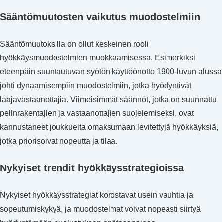
Sääntömuutosten vaikutus muodostelmiin
Sääntömuutoksilla on ollut keskeinen rooli
hyökkäysmuodostelmien muokkaamisessa. Esimerkiksi
eteenpäin suuntautuvan syötön käyttöönotto 1900-luvun alussa
johti dynaamisempiin muodostelmiin, jotka hyödyntivät
laajavastaanottajia. Viimeisimmät säännöt, jotka on suunnattu
pelinrakentajien ja vastaanottajien suojelemiseksi, ovat
kannustaneet joukkueita omaksumaan levitettyjä hyökkäyksiä,
jotka priorisoivat nopeutta ja tilaa.
Nykyiset trendit hyökkäysstrategioissa
Nykyiset hyökkäysstrategiat korostavat usein vauhtia ja
sopeutumiskykyä, ja muodostelmat voivat nopeasti siirtyä