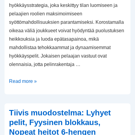
hyökkäysstrategia, joka keskittyy tilan luomiseen ja
pelaajien roolien maksimoimiseen
syöttömahdollisuuksien parantamiseksi. Korostamalla
oikeaa väliä joukkueet voivat hyödyntää puolustuksen
heikkouksia ja luoda epätasapainoa, mikä
mahdollistaa tehokkaammat ja dynaamisemmat
hyökkäyspelit. Jokaisen pelaajan vastuut ovat
olennaisia, jotta pelinrakentaja …
Spread
Read more »
Formation:
Väli,
Pelaajaroolit,
Tiivis muodostelma: Lyhyet
Syöttövaihtoehdot
pelit, Fyysinen blokkaus,
6-
Nopeat heitot 6-hengen
hengen