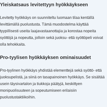
Yleiskatsaus levitettyyn hyökkäykseen
Levitetty hyökkäys on suunniteltu luomaan tilaa kentällä
levittämällä puolustusta. Tämä muodostelma käyttää
tyypillisesti useita laajavastaanottajia ja korostaa nopeita
syöttöjä ja nopeutta, jolloin sekä juoksu- että syöttöpeli voivat
olla tehokkaita.
Pro-tyylisen hyökkäyksen ominaisuudet
Pro-tyylinen hyökkäys yhdistää elementtejä sekä syöttö- että
juoksupelistä, ja siinä on tasapainoinen hyökkäys. Se sisältää
usein täysivartalon ja tiukkoja päätyjä, keskittyen
monipuolisuuteen ja sopeutumiseen erilaisiin
puolustustaktiikoihin.