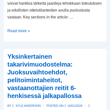
voivat hankkia tärkeitä jaardeja tehokkaan toteutuksen
ja edullisten ottelutilanteiden avulla puolustusta
vastaan. Key sections in the article: …
Tiivis
Read more »
muodostelma:
Lyhyet
pelit,
Yksinkertainen
Fyysinen
takarivimuodostelma:
blokkaus,
Juoksuvaihtoehdot,
Nopeat
pelitoimintaheitot,
heitot
6-
vastaanottajien reitit 6-
hengen
henkisessä jalkapallossa
jalkapallossa
BY
KYLE ANDERSON
POSTED ON
16/01/2026