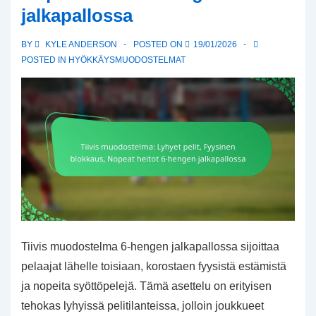
jalkapallossa
jalkapallossa
BY
KYLE ANDERSON
POSTED ON
19/01/2026
POSTED IN
HYÖKKÄYSMUODOSTELMAT
Tiivis muodostelma 6-hengen jalkapallossa sijoittaa
pelaajat lähelle toisiaan, korostaen fyysistä estämistä
ja nopeita syöttöpelejä. Tämä asettelu on erityisen
tehokas lyhyissä pelitilanteissa, jolloin joukkueet