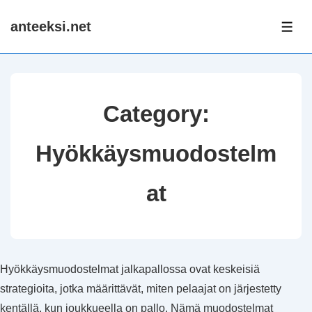
↓
anteeksi.net
Skip
ME
to
Main
Content
Category:
Hyökkäysmuodostelm
at
Hyökkäysmuodostelmat jalkapallossa ovat keskeisiä
strategioita, jotka määrittävät, miten pelaajat on järjestetty
kentällä, kun joukkueella on pallo. Nämä muodostelmat