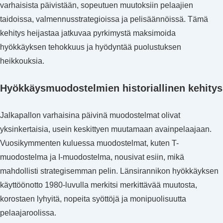
varhaisista päivistään, sopeutuen muutoksiin pelaajien
taidoissa, valmennusstrategioissa ja pelisäännöissä. Tämä
kehitys heijastaa jatkuvaa pyrkimystä maksimoida
hyökkäyksen tehokkuus ja hyödyntää puolustuksen
heikkouksia.
Hyökkäysmuodostelmien historiallinen kehitys
Jalkapallon varhaisina päivinä muodostelmat olivat
yksinkertaisia, usein keskittyen muutamaan avainpelaajaan.
Vuosikymmenten kuluessa muodostelmat, kuten T-
muodostelma ja I-muodostelma, nousivat esiin, mikä
mahdollisti strategisemman pelin. Länsirannikon hyökkäyksen
käyttöönotto 1980-luvulla merkitsi merkittävää muutosta,
korostaen lyhyitä, nopeita syöttöjä ja monipuolisuutta
pelaajaroolissa.