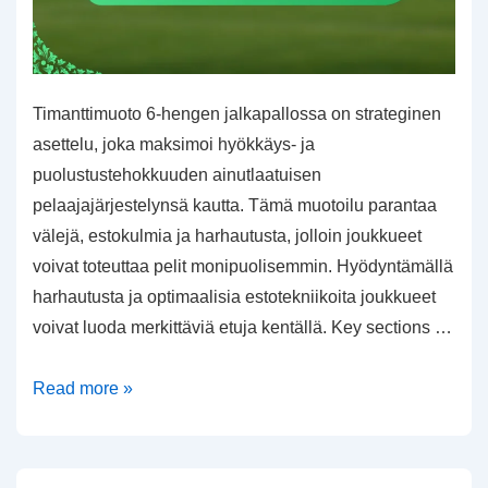
Timanttimuoto 6-hengen jalkapallossa on strateginen
asettelu, joka maksimoi hyökkäys- ja
puolustustehokkuuden ainutlaatuisen
pelaajajärjestelynsä kautta. Tämä muotoilu parantaa
välejä, estokulmia ja harhautusta, jolloin joukkueet
voivat toteuttaa pelit monipuolisemmin. Hyödyntämällä
harhautusta ja optimaalisia estotekniikoita joukkueet
voivat luoda merkittäviä etuja kentällä. Key sections …
Timanttimuodostelma:
Read more »
Petospelit,
Estokulmat,
Välimatkojen