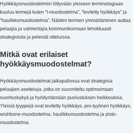
Hyökkäysmuodostelmiin liittyvään yleiseen terminologiaan
kuuluu termejä kuten “I-muodostelma”, “levitetty hyökkäys” ja
“haulikkomuodostelma”. Näiden termien ymmärtäminen auttaa
pelaajia ja valmentajia kommunikoimaan tehokkaasti
strategioista ja peleistä otteluissa.
Mitkä ovat erilaiset
hyökkäysmuodostelmat?
Hyökkäysmuodostelmat jalkapallossa ovat strategisia
pelaajien asetteluja, jotka on suunniteltu optimoimaan
suorituskykyä ja hyödyntämään puolustuksen heikkouksia.
Yleisiä tyyppejä ovat levitetty hyökkäys, pro-tyylinen hyökkäys,
wishbone-muodostelma, haulikkomuodostelma ja pisto-
muodostelma.