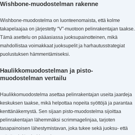
Wishbone-muodostelman rakenne
Wishbone-muodostelma on luonteenomaista, että kolme
takapelaajaa on järjestetty “V”-muotoon pelinrakentajan taakse.
Tämä asettelu on pääasiassa juoksupainotteinen, mikä
mahdollistaa voimakkaat juoksupelit ja harhautusstrategiat
puolustuksen hämmentämiseksi.
Haulikkomuodostelman ja pisto-
muodostelman vertailu
Haulikkomuodostelma asettaa pelinrakentajan useita jaardeja
keskuksen taakse, mikä helpottaa nopeita syöttöjä ja parantaa
kenttänäkemystä. Sen sijaan pisto-muodostelma sijoittaa
pelinrakentajan lähemmäksi scrimmagelinjaa, tarjoten
tasapainoisen lähestymistavan, joka tukee sekä juoksu- että