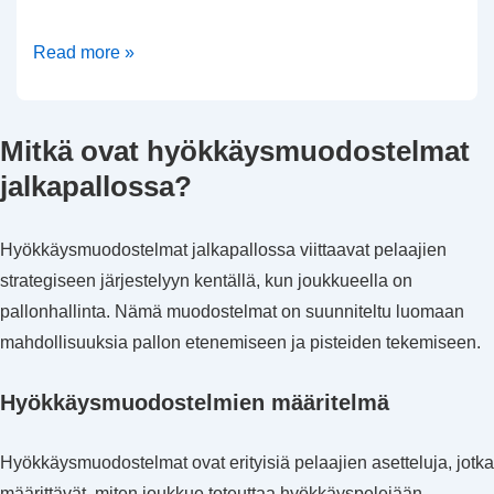
Tyhjät
Read more »
takakenttämuodostelmat:
Nopeat
Mitkä ovat hyökkäysmuodostelmat
syötöt,
puolustuksen
jalkapallossa?
lukeminen,
vastaanottajien
Hyökkäysmuodostelmat jalkapallossa viittaavat pelaajien
asemat
strategiseen järjestelyyn kentällä, kun joukkueella on
6-
pallonhallinta. Nämä muodostelmat on suunniteltu luomaan
hengen
mahdollisuuksia pallon etenemiseen ja pisteiden tekemiseen.
jalkapallossa
Hyökkäysmuodostelmien määritelmä
Hyökkäysmuodostelmat ovat erityisiä pelaajien asetteluja, jotka
määrittävät, miten joukkue toteuttaa hyökkäyspelejään.