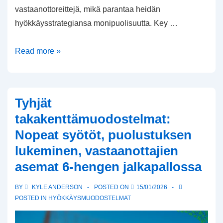
vastaanottoreittejä, mikä parantaa heidän
hyökkäysstrategiansa monipuolisuutta. Key …
Yksinkertainen
Read more »
takarivimuodostelma:
Juoksuvaihtoehdot,
pelitoimintaheitot,
Tyhjät
vastaanottajien
takakenttämuodostelmat:
reitit
Nopeat syötöt, puolustuksen
6-
lukeminen, vastaanottajien
henkisessä
jalkapallossa
asemat 6-hengen jalkapallossa
BY
KYLE ANDERSON
POSTED ON
15/01/2026
POSTED IN
HYÖKKÄYSMUODOSTELMAT